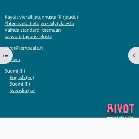
Käytät vierailijatunnusta (
Kirjaudu
)
Yhteenveto tietojen säilytyksestä
Vaihda standardi-teemaan
Saavutettavuusseloste
aivot@lempaala.fi
Avaa kurssisisältö
Av
Etusivu
Suomi ‎(fi)‎
English ‎(en)‎
Suomi ‎(fi)‎
Svenska ‎(sv)‎
Powered by Mediamaisteri