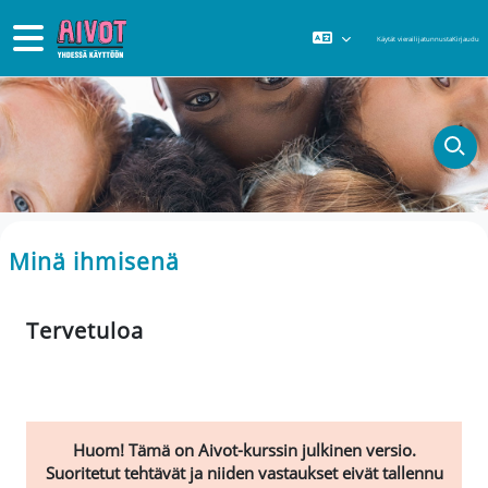
Siirry pääsisältöön
Sivupaneeli
Käytät vierailijatunnusta
Kirjaudu
Minä ihmisenä
Pääsisältölohkot
Tervetuloa
Huom! Tämä on Aivot-kurssin julkinen versio.
Suoritetut tehtävät ja niiden vastaukset eivät tallennu