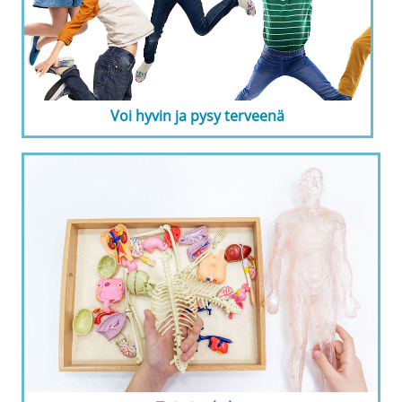
Voi hyvin ja pysy terveenä