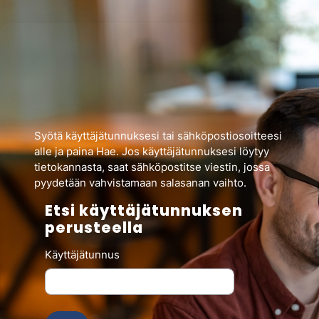
Siirry pääsisältöön
Syötä käyttäjätunnuksesi
tai
sähköpostiosoitteesi
alle ja paina Hae. Jos käyttäjätunnuksesi löytyy
tietokannasta, saat sähköpostitse viestin, jossa
pyydetään vahvistamaan salasanan vaihto.
Etsi käyttäjätunnuksen
Etsi käyttäjätunnuksen perusteella
perusteella
Käyttäjätunnus